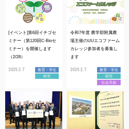
宇都宮大学校歌
欠席・公欠について
障がいのある学生への学修支援体制
衛生・危機管理
その他
履修証明プログラム
資料請求方法
受験生ポータル
留学生
大学にご支援を
社会共創（地域連携・産学連携）
各学部同窓会
宇大ラーニングサポーター
保健管理センター
大学へ提出する諸手続きについて
サイト
サイト
お考えの方
[イベント]第6回イチゴセ
令和7年度 農学部附属農
インターネット出願
UUカレッジ
ENGLISH
交通アクセス
国際学部同窓会
各種書類申請・書類ダウンロード
海外留学・国際交流
AEDについて
卒業後の各種証明書等請求方法
ミナー（第120回C-Bioセ
場主催のUUエコファーム
ミナー）を開催します
カレッジ参加者を募集し
入学料・授業料
公開講座
お問い合わせ
共同教育学部同窓会
卒業生の各種証明書の取得方法について
（2/28）
ます
チューターについて
受動喫煙対策
宇都宮大学消費生活協同組合
学費免除・奨学金制度
教員への講演依頼（一般対象）
2025.2. 7
2025.2. 7
教育・学生
教育・学生
陽東会（工学部、地域デザイン科学部）
課外活動
研究
研究
社会共創
学生寮
本学職員への兼業依頼について
農学部峰ヶ丘同窓会
学割・通学定期乗車券
取得可能な免許・資格
入札関連情報
学生生活における事故の補償（学研災）
科目等履修生・研究生の募集案内
職員募集のご案内
学生寮