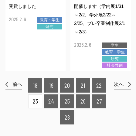
受賞しました
開催します（学内展1/31
～2/2、学外展2/22～
2025.2. 6
教育・学生
2/25、プレ卒業制作展2/1
研究
～2/3）
2025.2. 6
学生
教育・学生
研究
社会共創
前へ
次へ
18
19
20
21
22
23
24
25
26
27
28