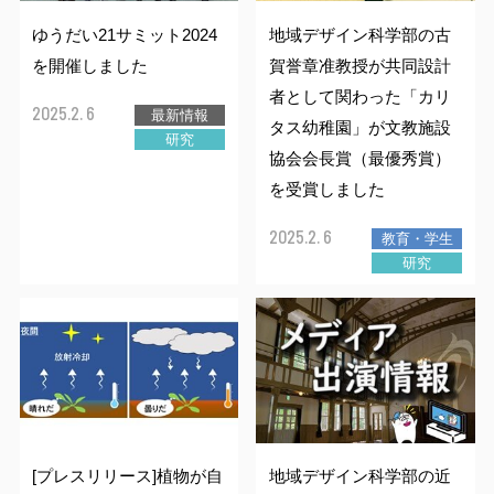
入学ガイド
教員に関する情報
ゆうだい21サミット2024
地域デザイン科学部の古
福利厚生施設
を開催しました
賀誉章准教授が共同設計
キャリアセンター（求人申込・就職情報）
者として関わった「カリ
2025.2. 6
最新情報
学生表彰
タス幼稚園」が文教施設
研究
協会会長賞（最優秀賞）
履修証明プログラム
ボランティア活動
を受賞しました
大学施設の利用
2025.2. 6
教育・学生
学費免除・奨学金制度
研究
大学の施設の利用について
本学ウェブサイトへの広告掲載について
その他の施設案内
[プレスリリース]植物が自
地域デザイン科学部の近