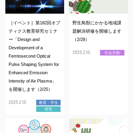
入学料・授業料
国際学部
地域デザイン科学部
出前授業分野一覧
講演テーマ一覧
受験生の方
データサイエンス
センター
ヒストリカルゾーン
経済支援
共同教育学部
国際学部講演テーマ一覧
出前授業分野一覧
［イベント］第182回オプ
野生鳥獣にかかる地域課
受験生ポータルサイト
在学生の方
ティクス教育研究セミナ
題解決研修を開催します
その他の施設案内
奨学金制度
工学部
共同教育学部講演テーマ一覧
出前授業分野一覧
ー「Design and
（2/28）
入試情報
Development of a
TOP
行事・学習
2025.2.10
社会共創
留学生の方
Femtosecond Optical
取得可能な免許・資格
農学部
工学部講演テーマ一覧
出前授業分野一覧
アドミッション・ポリシー
Pulse Shaping System for
消費生活協同組合
宇都宮大学教務ポータル
学生生活便利帳
Enhanced Emission
福利厚生・環境
農学部講演テーマ一覧
オープンキャンパス
卒業生の方
Intensity of Air Plasma」
授業案内（シラバス）
学生生活
を開催します（2/25）
卒業（修了）者の進路状況
イベント情報
宇都宮大学70周年記念事業
2025.2.10
教育・学生
C-Learning
学生相談
キャリア教育・就職支援
保護者の方
科目等履修生・研究生の
募集案内
研究
出前授業（高校生対象）
3C基金
uumail
各種学生向け講習会
健康管理
資料請求方法
地域・企業の方
大学見学