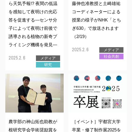
ら天気予報!? 夜間の低温
藤伸也准教授と土崎雄祐
を感知して夜明けの光応
コーディネーターによる
答を促進する―センサ分
授業の様子がNHK「とち
子によって夜明け前後で
ぎ630」で放送されます
誘導される植物の新奇プ
（2/19）
ライミング機構を発見―
2025.2. 6
メディア
社会共創
2025.2. 6
メディア
研究
農学部の神山拓也助教が
［イベント］宇都宮大学
根研究学会学術奨励賞を
卒業・修了制作展2025を