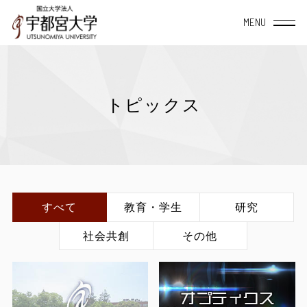
宇都宮大学について
トピックス
大学概要
学部・大学院
TOP
教育・研究
TOP
附属施設・組織
学長室から
教育システム
地域社会連携
すべて
教育・学生
研究
データサイエンス
経営学部
社会共創
その他
TOP
宇都宮大学の理念と
授業案内（シラバス）
地域創生推進機構
方針・教育目標について
産学連携
宇都宮大学を活用
地域デザイン科学部
学内共同施設
宇大スピリット
教員一覧
自治体等との協定締結一覧
TOP
国際交流
入学・留学・学びなおし
国際学部
研究者総覧