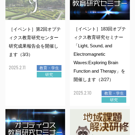
アドミッションセンター
研究推進機構
ファクトブック
研究者情報検索
大学との共同研究
TOP
（各種データ）
基金・ファンド
TOP
大学との連携
共同教育学部
情報公開
資料請求
情報通信基盤センター
TOP
大学教育推進機構
組織・役員
研究費
研究者情報検索
海外留学
TOP
キャンパスマップ
［イベント］183回オプテ
［イベント］第2回オプテ
アドミッション・ポリシー
大学施設の利用
工学部
ィクス教育研究セミナー
ィクス教育研究センター
留学生・国際交流センター
バイオサイエンス
TOP
教育研究センター
地域創生推進機構
イベントカレンダー
目標と計画
FDについて
知的財産活動について
海外渡航について
3C基金
アクセスマップ
「Light, Sound, and
研究成果報告会を開催し
入試情報
キャンパスマップ
一般向け講座・セミナー
農学部
Electromagnetic
ます（3/3）
キャリアセンター
オプティクス
基盤教育センター
TOP
教育研究センター
地域デザイン科学部
附属施設
入試情報
宇都宮大学の歴史
宇都宮大学発ベンチャー
留学生へのサポート
峰ヶ丘地域貢献ファンド
Waves:Exploring Brain
オープンキャンパス
大学の施設の利用について
進学説明会・出前授業（高校生対象）
2025.2.11
教育・学生
大学院
Function and Therapy」を
研究
保健管理センター
ロボティクス
教職センター
社会共創促進センター
地域デザイン科学部附属
・工農技術研究所
地域デザインセンター
国際学部附属施設
開催します（2/27）
インターネット出願
（学部）
宇都宮大学歌
留学生・国際交流センター
イベント情報
その他の施設案内
TOP
教員への講演依頼
2025.2.10
教育・学生
DE&I推進センター
機器分析センター
宇大アカデミー
国際学部附属
多文化公共圏センター
生涯学習研究開発室
共同教育学部附属施設
広報・刊行物
国際交流協定締結校
インターネット出願
（大学院）
研究
大学見学
データサイエンス経営学部
TOP
出前授業分野一覧
教員に関する情報
イノベーション
共同教育学部附属学校園
支援センター
工学部附属施設
採用情報
Web入学手続
留学
地域デザイン科学部
データサイエンス経営学部
出前授業分野一覧
講演テーマ一覧
公開講座
未来農学共創センター
工学部附属ものづくり
創成工学センター
附属図書館