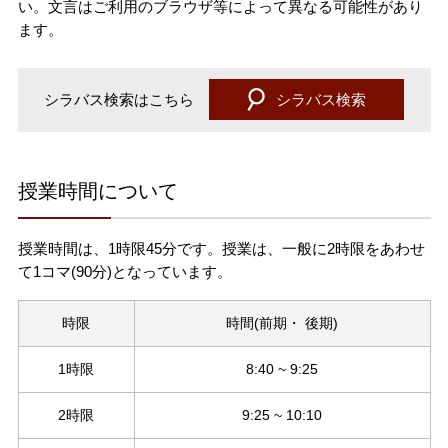
い。文言はご利用のブラウザ等によって異なる可能性があり
宇都宮大学校歌
欠席・公欠について
障がいのある学生への学修支援体制
衛生・危機管理
その他
ます。
履修証明プログラム
資料請求方法
受験生ポータル
留学生
大学にご支援を
社会共創（地域連携・産学連携）
各学部同窓会
宇大ラーニングサポーター
保健管理センター
大学へ提出する諸手続きについて
サイト
サイト
お考えの方
シラバス検索はこちら
シラバス検索
インターネット出願
UUカレッジ
ENGLISH
交通アクセス
国際学部同窓会
各種書類申請・書類ダウンロード
海外留学・国際交流
AEDについて
卒業後の各種証明書等請求方法
入学料・授業料
公開講座
お問い合わせ
共同教育学部同窓会
卒業生の各種証明書の取得方法について
授業時間について
チューターについて
受動喫煙対策
宇都宮大学消費生活協同組合
学費免除・奨学金制度
教員への講演依頼（一般対象）
陽東会（工学部、地域デザイン科学部）
授業時間は、1時限45分です。授業は、一般に2時限をあわせ
課外活動
て1コマ(90分)となっています。
学生寮
本学職員への兼業依頼について
農学部峰ヶ丘同窓会
学割・通学定期乗車券
時限
時間(前期・ 後期)
取得可能な免許・資格
入札関連情報
1時限
8:40 ~ 9:25
学生生活における事故の補償（学研災）
科目等履修生・研究生の募集案内
2時限
9:25 ~ 10:10
職員募集のご案内
学生寮