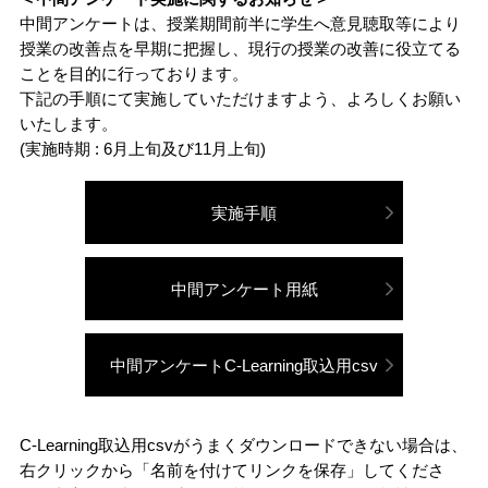
入学料・授業料
国際学部
地域デザイン科学部
出前授業分野一覧
講演テーマ一覧
受験生の方
中間アンケートは、授業期間前半に学生へ意見聴取等により
授業の改善点を早期に把握し、現行の授業の改善に役立てる
データサイエンス
センター
ヒストリカルゾーン
ことを目的に行っております。
経済支援
共同教育学部
国際学部講演テーマ一覧
出前授業分野一覧
受験生ポータルサイト
下記の手順にて実施していただけますよう、よろしくお願い
在学生の方
その他の施設案内
いたします。
奨学金制度
工学部
共同教育学部講演テーマ一覧
出前授業分野一覧
(実施時期 : 6月上旬及び11月上旬)
入試情報
TOP
行事・学習
留学生の方
取得可能な免許・資格
農学部
工学部講演テーマ一覧
出前授業分野一覧
実施手順
アドミッション・ポリシー
消費生活協同組合
宇都宮大学教務ポータル
学生生活便利帳
福利厚生・環境
農学部講演テーマ一覧
中間アンケート用紙
オープンキャンパス
卒業生の方
授業案内（シラバス）
学生生活
卒業（修了）者の進路状況
イベント情報
中間アンケートC-Learning取込用csv
宇都宮大学70周年記念事業
C-Learning
学生相談
キャリア教育・就職支援
保護者の方
科目等履修生・研究生の
募集案内
出前授業（高校生対象）
3C基金
uumail
各種学生向け講習会
C-Learning取込用csvがうまくダウンロードできない場合は、
健康管理
資料請求方法
右クリックから「名前を付けてリンクを保存」してくださ
地域・企業の方
大学見学