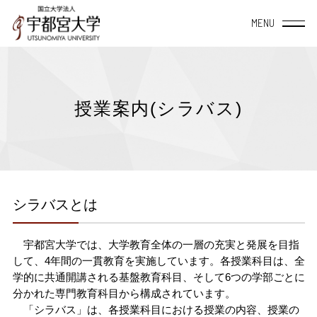
宇都宮大学について
授業案内(シラバス)
大学概要
学部・大学院
TOP
教育・研究
TOP
附属施設・組織
シラバスとは
学長室から
教育システム
地域社会連携
データサイエンス
経営学部
宇都宮大学では、大学教育全体の一層の充実と発展を目指
TOP
宇都宮大学の理念と
授業案内（シラバス）
地域創生推進機構
方針・教育目標について
産学連携
宇都宮大学を活用
して、4年間の一貫教育を実施しています。各授業科目は、全
地域デザイン科学部
学的に共通開講される基盤教育科目、そして6つの学部ごとに
学内共同施設
分かれた専門教育科目から構成されています。
宇大スピリット
教員一覧
自治体等との協定締結一覧
TOP
国際交流
入学・留学・学びなおし
「シラバス」は、各授業科目における授業の内容、授業の
国際学部
研究者総覧