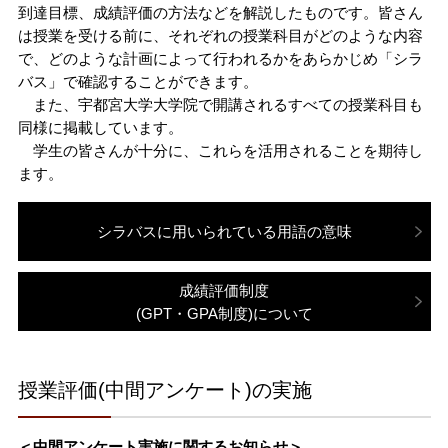
到達目標、成績評価の方法などを解説したものです。皆さん
アドミッションセンター
研究推進機構
ファクトブック
研究者情報検索
大学との共同研究
TOP
（各種データ）
基金・ファンド
は授業を受ける前に、それぞれの授業科目がどのような内容
TOP
大学との連携
共同教育学部
で、どのような計画によって行われるかをあらかじめ「シラ
情報公開
資料請求
情報通信基盤センター
TOP
大学教育推進機構
バス」で確認することができます。
組織・役員
研究費
研究者情報検索
海外留学
TOP
キャンパスマップ
アドミッション・ポリシー
大学施設の利用
また、宇都宮大学大学院で開講されるすべての授業科目も
工学部
同様に掲載しています。
留学生・国際交流センター
バイオサイエンス
TOP
教育研究センター
地域創生推進機構
イベントカレンダー
目標と計画
FDについて
知的財産活動について
海外渡航について
3C基金
アクセスマップ
学生の皆さんが十分に、これらを活用されることを期待し
入試情報
キャンパスマップ
一般向け講座・セミナー
農学部
ます。
キャリアセンター
オプティクス
基盤教育センター
TOP
教育研究センター
地域デザイン科学部
附属施設
入試情報
宇都宮大学の歴史
宇都宮大学発ベンチャー
留学生へのサポート
峰ヶ丘地域貢献ファンド
オープンキャンパス
大学の施設の利用について
進学説明会・出前授業（高校生対象）
大学院
シラバスに用いられている用語の意味
保健管理センター
ロボティクス
教職センター
社会共創促進センター
地域デザイン科学部附属
・工農技術研究所
地域デザインセンター
国際学部附属施設
インターネット出願
（学部）
宇都宮大学歌
留学生・国際交流センター
イベント情報
その他の施設案内
TOP
教員への講演依頼
成績評価制度
(GPT・GPA制度)について
DE&I推進センター
機器分析センター
宇大アカデミー
国際学部附属
多文化公共圏センター
生涯学習研究開発室
共同教育学部附属施設
広報・刊行物
国際交流協定締結校
インターネット出願
（大学院）
大学見学
データサイエンス経営学部
TOP
出前授業分野一覧
教員に関する情報
イノベーション
共同教育学部附属学校園
支援センター
工学部附属施設
採用情報
授業評価(中間アンケート)の実施
Web入学手続
留学
地域デザイン科学部
データサイエンス経営学部
出前授業分野一覧
講演テーマ一覧
公開講座
未来農学共創センター
工学部附属ものづくり
創成工学センター
附属図書館
＜中間アンケート実施に関するお知らせ＞