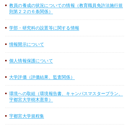
アドミッションセンター
研究推進機構
教員の養成の状況についての情報（教育職員免許法施行規
ファクトブック
研究者情報検索
大学との共同研究
TOP
（各種データ）
基金・ファンド
則第２２の６条関係）
TOP
大学との連携
共同教育学部
情報公開
資料請求
情報通信基盤センター
TOP
大学教育推進機構
組織・役員
研究費
研究者情報検索
海外留学
TOP
キャンパスマップ
学部・研究科の設置等に関する情報
アドミッション・ポリシー
大学施設の利用
工学部
留学生・国際交流センター
バイオサイエンス
TOP
教育研究センター
地域創生推進機構
イベントカレンダー
目標と計画
FDについて
知的財産活動について
海外渡航について
3C基金
アクセスマップ
情報開示について
入試情報
キャンパスマップ
一般向け講座・セミナー
農学部
キャリアセンター
オプティクス
基盤教育センター
TOP
教育研究センター
地域デザイン科学部
附属施設
入試情報
宇都宮大学の歴史
宇都宮大学発ベンチャー
留学生へのサポート
峰ヶ丘地域貢献ファンド
個人情報保護について
オープンキャンパス
大学の施設の利用について
進学説明会・出前授業（高校生対象）
大学院
保健管理センター
ロボティクス
教職センター
社会共創促進センター
地域デザイン科学部附属
・工農技術研究所
地域デザインセンター
国際学部附属施設
インターネット出願
（学部）
宇都宮大学歌
留学生・国際交流センター
大学評価（評価結果、監査関係）
イベント情報
その他の施設案内
TOP
教員への講演依頼
DE&I推進センター
機器分析センター
宇大アカデミー
国際学部附属
多文化公共圏センター
生涯学習研究開発室
共同教育学部附属施設
環境への取組（環境報告書、キャンパスマスタープラン、
広報・刊行物
国際交流協定締結校
インターネット出願
（大学院）
大学見学
データサイエンス経営学部
TOP
出前授業分野一覧
教員に関する情報
宇都宮大学樹木憲章）
イノベーション
共同教育学部附属学校園
支援センター
工学部附属施設
採用情報
Web入学手続
留学
地域デザイン科学部
データサイエンス経営学部
出前授業分野一覧
講演テーマ一覧
公開講座
宇都宮大学規程集
未来農学共創センター
工学部附属ものづくり
創成工学センター
附属図書館