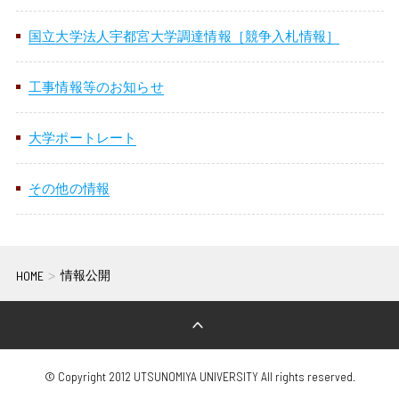
宇都宮大学校歌
欠席・公欠について
障がいのある学生への学修支援体制
衛生・危機管理
その他
履修証明プログラム
国立大学法人宇都宮大学調達情報［競争入札情報］
資料請求方法
受験生ポータル
留学生
大学にご支援を
社会共創（地域連携・産学連携）
各学部同窓会
宇大ラーニングサポーター
保健管理センター
大学へ提出する諸手続きについて
サイト
サイト
お考えの方
工事情報等のお知らせ
インターネット出願
UUカレッジ
ENGLISH
交通アクセス
国際学部同窓会
各種書類申請・書類ダウンロード
海外留学・国際交流
AEDについて
卒業後の各種証明書等請求方法
大学ポートレート
入学料・授業料
公開講座
お問い合わせ
共同教育学部同窓会
卒業生の各種証明書の取得方法について
チューターについて
受動喫煙対策
宇都宮大学消費生活協同組合
その他の情報
学費免除・奨学金制度
教員への講演依頼（一般対象）
陽東会（工学部、地域デザイン科学部）
課外活動
学生寮
本学職員への兼業依頼について
農学部峰ヶ丘同窓会
HOME
情報公開
学割・通学定期乗車券
取得可能な免許・資格
入札関連情報
学生生活における事故の補償（学研災）
科目等履修生・研究生の募集案内
職員募集のご案内
© Copyright 2012 UTSUNOMIYA UNIVERSITY All rights reserved.
学生寮