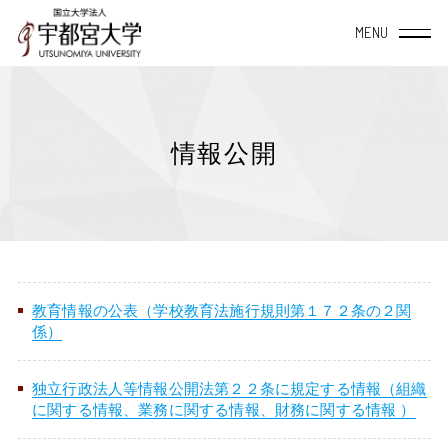
宇都宮大学について
情報公開
大学概要
学部・大学院
TOP
教育・研究
TOP
附属施設・組織
学長室から
教育システム
地域社会連携
教育情報の公表（学校教育法施行規則第１７２条の２関
データサイエンス
経営学部
係）
TOP
宇都宮大学の理念と
授業案内（シラバス）
地域創生推進機構
方針・教育目標について
産学連携
宇都宮大学を活用
地域デザイン科学部
独立行政法人等情報公開法第２２条に規定する情報（組織
学内共同施設
に関する情報、業務に関する情報、財務に関する情報 ）
宇大スピリット
教員一覧
自治体等との協定締結一覧
TOP
国際交流
入学・留学・学びなおし
国際学部
研究者総覧