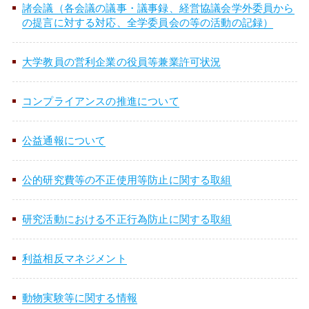
入学料・授業料
国際学部
地域デザイン科学部
出前授業分野一覧
講演テーマ一覧
諸会議（各会議の議事・議事録、経営協議会学外委員から
受験生の方
の提言に対する対応、全学委員会の等の活動の記録）
データサイエンス
センター
ヒストリカルゾーン
経済支援
共同教育学部
国際学部講演テーマ一覧
出前授業分野一覧
受験生ポータルサイト
大学教員の営利企業の役員等兼業許可状況
在学生の方
その他の施設案内
奨学金制度
工学部
共同教育学部講演テーマ一覧
出前授業分野一覧
入試情報
コンプライアンスの推進について
TOP
行事・学習
留学生の方
取得可能な免許・資格
農学部
工学部講演テーマ一覧
出前授業分野一覧
公益通報について
アドミッション・ポリシー
消費生活協同組合
宇都宮大学教務ポータル
学生生活便利帳
福利厚生・環境
農学部講演テーマ一覧
公的研究費等の不正使用等防止に関する取組
オープンキャンパス
卒業生の方
授業案内（シラバス）
学生生活
卒業（修了）者の進路状況
研究活動における不正行為防止に関する取組
イベント情報
宇都宮大学70周年記念事業
C-Learning
学生相談
キャリア教育・就職支援
保護者の方
科目等履修生・研究生の
募集案内
利益相反マネジメント
出前授業（高校生対象）
3C基金
uumail
各種学生向け講習会
健康管理
資料請求方法
動物実験等に関する情報
地域・企業の方
大学見学