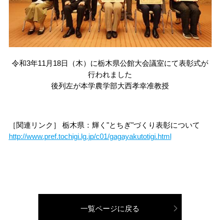
宇都宮大学校歌
欠席・公欠について
障がいのある学生への学修支援体制
衛生・危機管理
その他
履修証明プログラム
資料請求方法
受験生ポータル
留学生
大学にご支援を
社会共創（地域連携・産学連携）
各学部同窓会
宇大ラーニングサポーター
保健管理センター
大学へ提出する諸手続きについて
サイト
サイト
お考えの方
インターネット出願
UUカレッジ
ENGLISH
交通アクセス
国際学部同窓会
令和3年11月18日（木）に栃木県公館大会議室にて表彰式が
各種書類申請・書類ダウンロード
海外留学・国際交流
AEDについて
卒業後の各種証明書等請求方法
行われました
後列左が本学農学部大西孝幸准教授
入学料・授業料
公開講座
お問い合わせ
共同教育学部同窓会
卒業生の各種証明書の取得方法について
チューターについて
受動喫煙対策
宇都宮大学消費生活協同組合
学費免除・奨学金制度
教員への講演依頼（一般対象）
陽東会（工学部、地域デザイン科学部）
［関連リンク］ 栃木県：輝く"とちぎ"づくり表彰について
課外活動
http://www.pref.tochigi.lg.jp/c01/gagayakutotigi.html
学生寮
本学職員への兼業依頼について
農学部峰ヶ丘同窓会
学割・通学定期乗車券
取得可能な免許・資格
入札関連情報
学生生活における事故の補償（学研災）
科目等履修生・研究生の募集案内
職員募集のご案内
一覧ページに戻る
学生寮