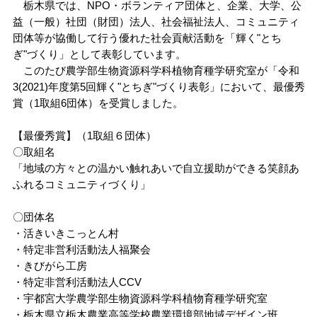
栃木県では、NPO・ボランティア団体と、企業、大学、公
アドミッションセンター
研究推進機構
ファクトブック
研究者情報検索
大学との共同研究
TOP
（各種データ）
基金・ファンド
益（一般）社団（財団）法人、社会福祉法人、コミュニティ
TOP
大学との連携
共同教育学部
団体等が協働して行う優れた社会貢献活動を「輝く"とち
情報公開
資料請求
情報通信基盤センター
TOP
大学教育推進機構
ぎ"づくり」として表彰しています。
組織・役員
研究費
研究者情報検索
海外留学
TOP
キャンパスマップ
アドミッション・ポリシー
このたび農学部生物資源科学科植物育種学研究室が「令和
大学施設の利用
工学部
3(2021)年度第5回輝く"とちぎ"づくり表彰」において、最優秀
留学生・国際交流センター
バイオサイエンス
TOP
教育研究センター
地域創生推進機構
イベントカレンダー
賞（1取組6団体）を受賞しました。
目標と計画
FDについて
知的財産活動について
海外渡航について
3C基金
アクセスマップ
入試情報
キャンパスマップ
一般向け講座・セミナー
農学部
【最優秀賞】（1取組６団体）
キャリアセンター
オプティクス
基盤教育センター
TOP
教育研究センター
地域デザイン科学部
附属施設
入試情報
宇都宮大学の歴史
宇都宮大学発ベンチャー
留学生へのサポート
峰ヶ丘地域貢献ファンド
〇取組名
オープンキャンパス
大学の施設の利用について
進学説明会・出前授業（高校生対象）
大学院
「地域の方々との温かい触れあいで自立援助ができる笑顔あ
保健管理センター
ロボティクス
教職センター
社会共創促進センター
地域デザイン科学部附属
・工農技術研究所
地域デザインセンター
国際学部附属施設
ふれるコミュニティづくり」
インターネット出願
（学部）
宇都宮大学歌
留学生・国際交流センター
イベント情報
その他の施設案内
TOP
教員への講演依頼
〇団体名
DE&I推進センター
機器分析センター
宇大アカデミー
国際学部附属
多文化公共圏センター
生涯学習研究開発室
共同教育学部附属施設
広報・刊行物
国際交流協定締結校
インターネット出願
（大学院）
・活きいきこっとん村
大学見学
データサイエンス経営学部
TOP
出前授業分野一覧
教員に関する情報
・特定非営利活動法人福聚会
イノベーション
共同教育学部附属学校園
支援センター
工学部附属施設
・きびがら工房
採用情報
Web入学手続
留学
地域デザイン科学部
データサイエンス経営学部
出前授業分野一覧
講演テーマ一覧
・特定非営利活動法人CCV
公開講座
・宇都宮大学農学部生物資源科学科植物育種学研究室
未来農学共創センター
工学部附属ものづくり
創成工学センター
附属図書館
・栃木県立栃木農業高等学校農業環境部地域デザイン班