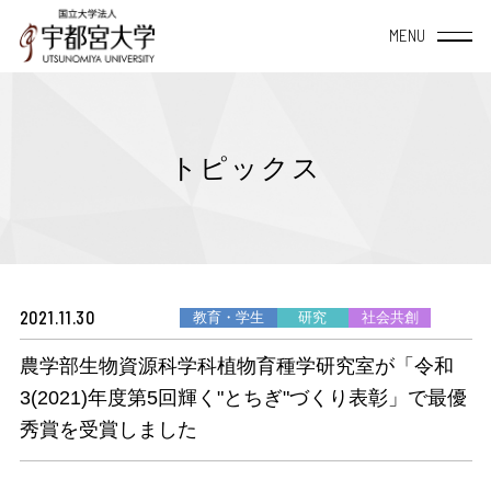
宇都宮大学について
トピックス
大学概要
学部・大学院
TOP
教育・研究
TOP
附属施設・組織
2021.11.30
学生
教育・学生
研究
社会共創
学長室から
教育システム
地域社会連携
データサイエンス
経営学部
農学部生物資源科学科植物育種学研究室が「令和
TOP
宇都宮大学の理念と
授業案内（シラバス）
地域創生推進機構
方針・教育目標について
産学連携
宇都宮大学を活用
3(2021)年度第5回輝く"とちぎ"づくり表彰」で最優
地域デザイン科学部
秀賞を受賞しました
学内共同施設
宇大スピリット
教員一覧
自治体等との協定締結一覧
TOP
国際交流
入学・留学・学びなおし
国際学部
研究者総覧