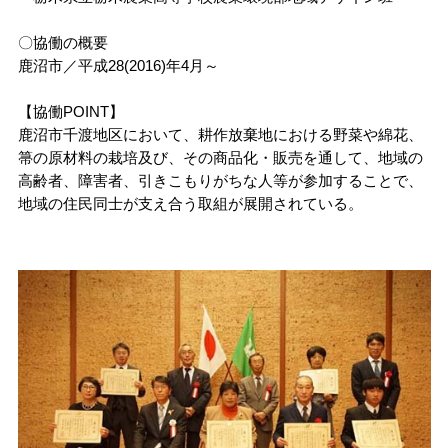
入学料・授業料
国際学部
地域デザイン科学部
出前授業分野一覧
講演テーマ一覧
受験生の方
〇協働の概要
データサイエンス
センター
ヒストリカルゾーン
鹿沼市／平成28(2016)年4月～
経済支援
共同教育学部
国際学部講演テーマ一覧
出前授業分野一覧
受験生ポータルサイト
在学生の方
その他の施設案内
【協働POINT】
奨学金制度
工学部
共同教育学部講演テーマ一覧
出前授業分野一覧
鹿沼市千渡地区において、耕作放棄地における野菜や綿花、
入試情報
箒の原材料の栽培及び、その商品化・販売を通して、地域の
TOP
行事・学習
高齢者、障害者、引きこもりがちな人等が参加することで、
留学生の方
取得可能な免許・資格
農学部
工学部講演テーマ一覧
出前授業分野一覧
地域の住民同士が支え合う取組が展開されている。
アドミッション・ポリシー
消費生活協同組合
宇都宮大学教務ポータル
学生生活便利帳
福利厚生・環境
農学部講演テーマ一覧
オープンキャンパス
卒業生の方
授業案内（シラバス）
学生生活
卒業（修了）者の進路状況
イベント情報
宇都宮大学70周年記念事業
C-Learning
学生相談
キャリア教育・就職支援
保護者の方
科目等履修生・研究生の
募集案内
出前授業（高校生対象）
3C基金
uumail
各種学生向け講習会
健康管理
資料請求方法
地域・企業の方
大学見学