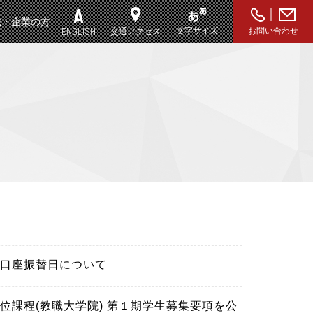
域・企業の方
ENGLISH
文字サイズ
お問い合わせ
交通アクセス
せ
口座振替日について
課程(教職大学院) 第１期学生募集要項を公