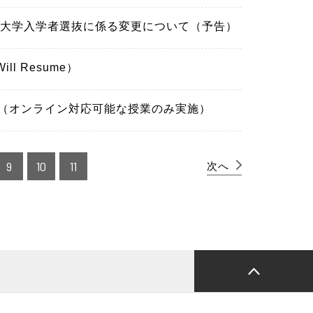
宮大学入学者選抜に係る変更について（予告）
ll Resume）
て（オンライン対応可能な授業のみ実施）
9
10
11
次へ