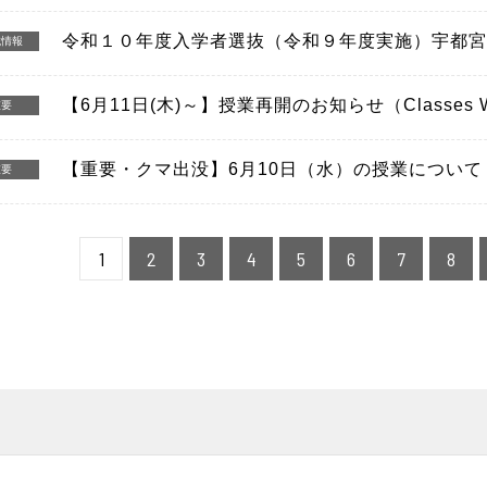
令和１０年度入学者選抜（令和９年度実施）宇都
試情報
【6月11日(木)～】授業再開のお知らせ（Classes Wi
重要
【重要・クマ出没】6月10日（水）の授業につい
重要
1
2
3
4
5
6
7
8