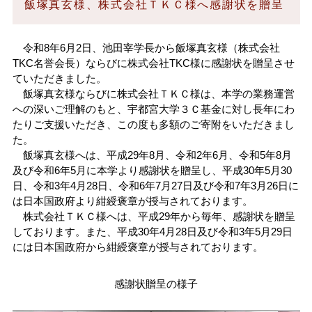
飯塚真玄様、株式会社ＴＫＣ様へ感謝状を贈呈
アドミッションセンター
研究推進機構
ファクトブック
研究者情報検索
大学との共同研究
TOP
（各種データ）
基金・ファンド
TOP
大学との連携
共同教育学部
情報公開
資料請求
令和8年6月2日、池田宰学長から飯塚真玄様（株式会社
情報通信基盤センター
TOP
大学教育推進機構
組織・役員
研究費
研究者情報検索
海外留学
TOP
キャンパスマップ
TKC名誉会長）ならびに株式会社TKC様に感謝状を贈呈させ
アドミッション・ポリシー
大学施設の利用
工学部
ていただきました。
飯塚真玄様ならびに株式会社ＴＫＣ様は、本学の業務運営
留学生・国際交流センター
バイオサイエンス
TOP
教育研究センター
地域創生推進機構
イベントカレンダー
目標と計画
FDについて
知的財産活動について
海外渡航について
3C基金
アクセスマップ
への深いご理解のもと、宇都宮大学３Ｃ基金に対し長年にわ
入試情報
キャンパスマップ
一般向け講座・セミナー
農学部
たりご支援いただき、この度も多額のご寄附をいただきまし
キャリアセンター
オプティクス
基盤教育センター
TOP
教育研究センター
地域デザイン科学部
附属施設
入試情報
た。
宇都宮大学の歴史
宇都宮大学発ベンチャー
留学生へのサポート
峰ヶ丘地域貢献ファンド
オープンキャンパス
大学の施設の利用について
進学説明会・出前授業（高校生対象）
飯塚真玄様へは、平成29年8月、令和2年6月、令和5年8月
大学院
及び令和6年5月に本学より感謝状を贈呈し、平成30年5月30
保健管理センター
ロボティクス
教職センター
社会共創促進センター
地域デザイン科学部附属
・工農技術研究所
地域デザインセンター
国際学部附属施設
インターネット出願
（学部）
宇都宮大学歌
留学生・国際交流センター
日、令和3年4月28日、令和6年7月27日及び令和7年3月26日に
イベント情報
その他の施設案内
TOP
教員への講演依頼
は日本国政府より紺綬褒章が授与されております。
株式会社ＴＫＣ様へは、平成29年から毎年、感謝状を贈呈
DE&I推進センター
機器分析センター
宇大アカデミー
国際学部附属
多文化公共圏センター
生涯学習研究開発室
共同教育学部附属施設
広報・刊行物
国際交流協定締結校
インターネット出願
（大学院）
しております。また、平成30年4月28日及び令和3年5月29日
大学見学
データサイエンス経営学部
TOP
出前授業分野一覧
教員に関する情報
には日本国政府から紺綬褒章が授与されております。
イノベーション
共同教育学部附属学校園
支援センター
工学部附属施設
採用情報
Web入学手続
留学
地域デザイン科学部
データサイエンス経営学部
出前授業分野一覧
講演テーマ一覧
公開講座
感謝状贈呈の様子
未来農学共創センター
工学部附属ものづくり
創成工学センター
附属図書館