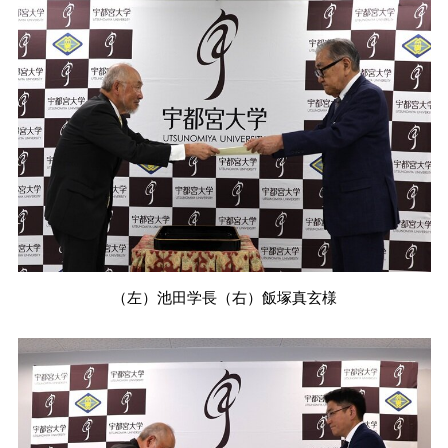
入学料・授業料
国際学部
地域デザイン科学部
出前授業分野一覧
講演テーマ一覧
受験生の方
データサイエンス
センター
ヒストリカルゾーン
経済支援
共同教育学部
国際学部講演テーマ一覧
出前授業分野一覧
受験生ポータルサイト
在学生の方
その他の施設案内
奨学金制度
工学部
共同教育学部講演テーマ一覧
出前授業分野一覧
入試情報
TOP
行事・学習
留学生の方
取得可能な免許・資格
農学部
工学部講演テーマ一覧
出前授業分野一覧
アドミッション・ポリシー
消費生活協同組合
宇都宮大学教務ポータル
学生生活便利帳
福利厚生・環境
農学部講演テーマ一覧
オープンキャンパス
卒業生の方
授業案内（シラバス）
学生生活
（左）池田学長（右）飯塚真玄様
卒業（修了）者の進路状況
イベント情報
宇都宮大学70周年記念事業
C-Learning
学生相談
キャリア教育・就職支援
保護者の方
科目等履修生・研究生の
募集案内
出前授業（高校生対象）
3C基金
uumail
各種学生向け講習会
健康管理
資料請求方法
地域・企業の方
大学見学