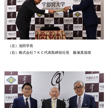
宇都宮大学校歌
欠席・公欠について
障がいのある学生への学修支援体制
衛生・危機管理
その他
履修証明プログラム
資料請求方法
受験生ポータル
留学生
大学にご支援を
社会共創（地域連携・産学連携）
各学部同窓会
宇大ラーニングサポーター
保健管理センター
大学へ提出する諸手続きについて
サイト
サイト
お考えの方
インターネット出願
UUカレッジ
ENGLISH
交通アクセス
国際学部同窓会
各種書類申請・書類ダウンロード
海外留学・国際交流
AEDについて
卒業後の各種証明書等請求方法
入学料・授業料
公開講座
お問い合わせ
共同教育学部同窓会
卒業生の各種証明書の取得方法について
（左）池田学長
チューターについて
受動喫煙対策
宇都宮大学消費生活協同組合
（右）株式会社ＴＫＣ代表取締役社長 飯塚真規様
学費免除・奨学金制度
教員への講演依頼（一般対象）
陽東会（工学部、地域デザイン科学部）
課外活動
学生寮
本学職員への兼業依頼について
農学部峰ヶ丘同窓会
学割・通学定期乗車券
取得可能な免許・資格
入札関連情報
学生生活における事故の補償（学研災）
科目等履修生・研究生の募集案内
職員募集のご案内
学生寮