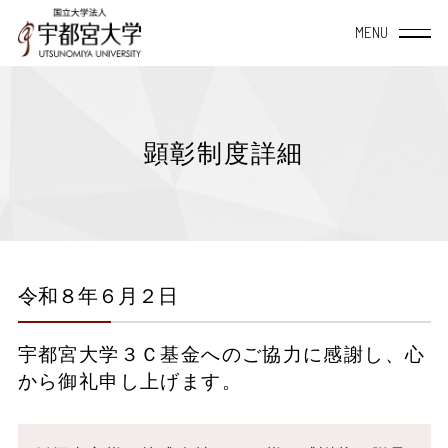
宇都宮大学について
顕彰制度詳細
大学概要
学部・大学院
TOP
教育・研究
TOP
附属施設・組織
令和８年６月２日
学長室から
教育システム
地域社会連携
データサイエンス
経営学部
TOP
宇都宮大学３Ｃ基金へのご協力に感謝し、心
宇都宮大学の理念と
授業案内（シラバス）
地域創生推進機構
方針・教育目標について
産学連携
宇都宮大学を活用
から御礼申し上げます。
地域デザイン科学部
学内共同施設
宇大スピリット
教員一覧
自治体等との協定締結一覧
TOP
国際交流
入学・留学・学びなおし
国際学部
研究者総覧