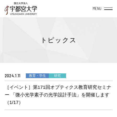
宇都宮大学について
トピックス
大学概要
学部・大学院
TOP
教育・研究
TOP
附属施設・組織
2024.1.11
教育・学生
研究
学長室から
教育システム
地域社会連携
データサイエンス
経営学部
［イベント］第171回オプティクス教育研究セミナ
TOP
宇都宮大学の理念と
授業案内（シラバス）
地域創生推進機構
方針・教育目標について
産学連携
宇都宮大学を活用
ー 「微小光学素子の光学設計手法」を開催します
地域デザイン科学部
（1/17）
学内共同施設
宇大スピリット
教員一覧
自治体等との協定締結一覧
TOP
国際交流
入学・留学・学びなおし
国際学部
研究者総覧