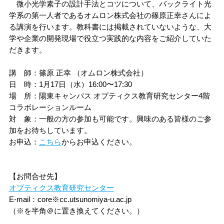
微小光学素子の設計手法とコツについて、バックライト光
アドミッションセンター
研究推進機構
ファクトブック
研究者情報検索
大学との共同研究
TOP
（各種データ）
基金・ファンド
学系の第一人者であるオムロン株式会社の篠原正幸さんによ
TOP
大学との連携
共同教育学部
る講演を行います。教科書には掲載されていないような、大
情報公開
資料請求
情報通信基盤センター
TOP
大学教育推進機構
学や企業の開発現場で役立つ実践的な内容をご紹介していた
組織・役員
研究費
研究者情報検索
海外留学
TOP
キャンパスマップ
アドミッション・ポリシー
だきます。
大学施設の利用
工学部
留学生・国際交流センター
バイオサイエンス
TOP
教育研究センター
地域創生推進機構
イベントカレンダー
講 師：篠原 正幸 （オムロン株式会社）
目標と計画
FDについて
知的財産活動について
海外渡航について
3C基金
アクセスマップ
入試情報
キャンパスマップ
一般向け講座・セミナー
日 時：1月17日（水）16:00〜17:30
農学部
場 所：陽東キャンパス オプティクス教育研究センター4階
キャリアセンター
オプティクス
基盤教育センター
TOP
教育研究センター
地域デザイン科学部
附属施設
入試情報
宇都宮大学の歴史
宇都宮大学発ベンチャー
留学生へのサポート
峰ヶ丘地域貢献ファンド
コラボレーションルーム
オープンキャンパス
大学の施設の利用について
進学説明会・出前授業（高校生対象）
大学院
対 象：一般の方の参加も可能です。興味のある皆様のご参
保健管理センター
ロボティクス
教職センター
社会共創促進センター
地域デザイン科学部附属
・工農技術研究所
地域デザインセンター
国際学部附属施設
加をお待ちしています。
インターネット出願
（学部）
宇都宮大学歌
留学生・国際交流センター
イベント情報
その他の施設案内
TOP
教員への講演依頼
お申込：
こちら
からお申込ください。
DE&I推進センター
機器分析センター
宇大アカデミー
国際学部附属
多文化公共圏センター
生涯学習研究開発室
共同教育学部附属施設
広報・刊行物
国際交流協定締結校
インターネット出願
（大学院）
大学見学
データサイエンス経営学部
TOP
出前授業分野一覧
教員に関する情報
【お問合せ先】
イノベーション
共同教育学部附属学校園
支援センター
工学部附属施設
オプティクス教育研究センター
採用情報
Web入学手続
留学
地域デザイン科学部
データサイエンス経営学部
出前授業分野一覧
講演テーマ一覧
E-mail：core※cc.utsunomiya-u.ac.jp
公開講座
（※を半角＠に置き換えてください。）
未来農学共創センター
工学部附属ものづくり
創成工学センター
附属図書館