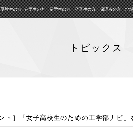
受験生の方
在学生の方
留学生の方
卒業生の方
保護者の方
地
トピックス
8
最新情報
ント］「女子高校生のための工学部ナビ」を