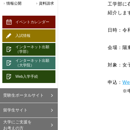
情報公開
資料請求
工学部に
紹介しま
イベントカレンダー
日時：令和
入試情報
インターネット出願
会場：陽東
（学部）
インターネット出願
対象：女
（大学院）
Web入学手続
申込：
W
※申込期
受験生ポータル
サイト
留学生
サイト
大学にご支援を
お考えの方