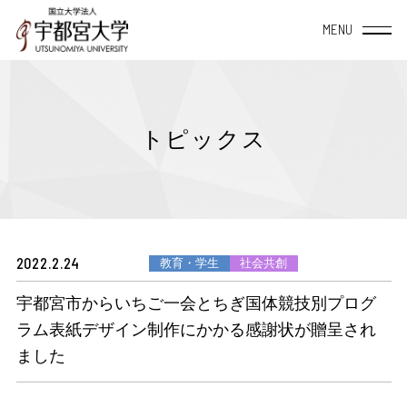
宇都宮大学について
トピックス
大学概要
学部・大学院
TOP
教育・研究
TOP
附属施設・組織
2022.2.24
学生
教育・学生
社会共創
学長室から
教育システム
地域社会連携
データサイエンス
経営学部
宇都宮市からいちご一会とちぎ国体競技別プログ
TOP
宇都宮大学の理念と
授業案内（シラバス）
地域創生推進機構
方針・教育目標について
産学連携
宇都宮大学を活用
ラム表紙デザイン制作にかかる感謝状が贈呈され
地域デザイン科学部
ました
学内共同施設
宇大スピリット
教員一覧
自治体等との協定締結一覧
TOP
国際交流
入学・留学・学びなおし
国際学部
研究者総覧