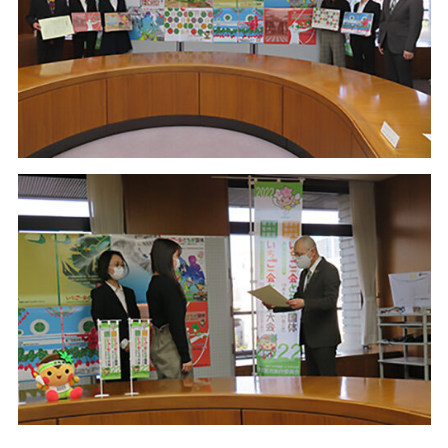
宇都宮大学校歌
欠席・公欠について
障がいのある学生への学修支援体制
衛生・危機管理
その他
履修証明プログラム
資料請求方法
受験生ポータル
留学生
大学にご支援を
社会共創（地域連携・産学連携）
各学部同窓会
宇大ラーニングサポーター
保健管理センター
大学へ提出する諸手続きについて
サイト
サイト
お考えの方
インターネット出願
UUカレッジ
ENGLISH
交通アクセス
国際学部同窓会
各種書類申請・書類ダウンロード
海外留学・国際交流
AEDについて
卒業後の各種証明書等請求方法
入学料・授業料
公開講座
お問い合わせ
共同教育学部同窓会
卒業生の各種証明書の取得方法について
チューターについて
受動喫煙対策
宇都宮大学消費生活協同組合
学費免除・奨学金制度
教員への講演依頼（一般対象）
陽東会（工学部、地域デザイン科学部）
課外活動
学生寮
本学職員への兼業依頼について
農学部峰ヶ丘同窓会
学割・通学定期乗車券
取得可能な免許・資格
入札関連情報
学生生活における事故の補償（学研災）
科目等履修生・研究生の募集案内
職員募集のご案内
学生寮