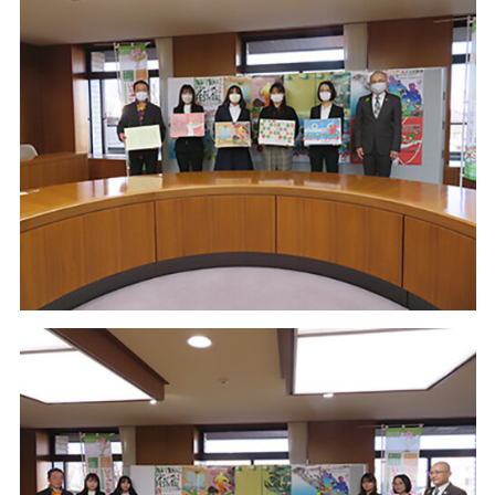
入学料・授業料
国際学部
地域デザイン科学部
出前授業分野一覧
講演テーマ一覧
受験生の方
データサイエンス
センター
ヒストリカルゾーン
経済支援
共同教育学部
国際学部講演テーマ一覧
出前授業分野一覧
受験生ポータルサイト
在学生の方
その他の施設案内
奨学金制度
工学部
共同教育学部講演テーマ一覧
出前授業分野一覧
入試情報
TOP
行事・学習
留学生の方
取得可能な免許・資格
農学部
工学部講演テーマ一覧
出前授業分野一覧
アドミッション・ポリシー
消費生活協同組合
宇都宮大学教務ポータル
学生生活便利帳
福利厚生・環境
農学部講演テーマ一覧
オープンキャンパス
卒業生の方
授業案内（シラバス）
学生生活
卒業（修了）者の進路状況
イベント情報
宇都宮大学70周年記念事業
C-Learning
学生相談
キャリア教育・就職支援
保護者の方
科目等履修生・研究生の
募集案内
出前授業（高校生対象）
3C基金
uumail
各種学生向け講習会
健康管理
資料請求方法
地域・企業の方
大学見学