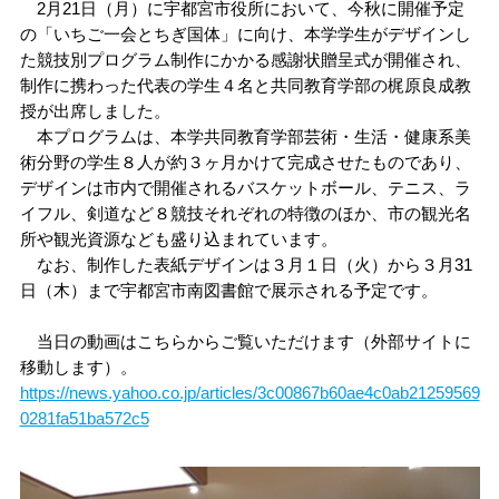
2月21日（月）に宇都宮市役所において、今秋に開催予定
アドミッションセンター
研究推進機構
ファクトブック
研究者情報検索
大学との共同研究
TOP
（各種データ）
基金・ファンド
の「いちご一会とちぎ国体」に向け、本学学生がデザインし
TOP
大学との連携
共同教育学部
た競技別プログラム制作にかかる感謝状贈呈式が開催され、
情報公開
資料請求
情報通信基盤センター
TOP
大学教育推進機構
制作に携わった代表の学生４名と共同教育学部の梶原良成教
組織・役員
研究費
研究者情報検索
海外留学
TOP
キャンパスマップ
アドミッション・ポリシー
授が出席しました。
大学施設の利用
工学部
本プログラムは、本学共同教育学部芸術・生活・健康系美
留学生・国際交流センター
バイオサイエンス
TOP
教育研究センター
地域創生推進機構
イベントカレンダー
術分野の学生８人が約３ヶ月かけて完成させたものであり、
目標と計画
FDについて
知的財産活動について
海外渡航について
3C基金
アクセスマップ
入試情報
キャンパスマップ
一般向け講座・セミナー
デザインは市内で開催されるバスケットボール、テニス、ラ
農学部
イフル、剣道など８競技それぞれの特徴のほか、市の観光名
キャリアセンター
オプティクス
基盤教育センター
TOP
教育研究センター
地域デザイン科学部
附属施設
入試情報
宇都宮大学の歴史
宇都宮大学発ベンチャー
留学生へのサポート
峰ヶ丘地域貢献ファンド
所や観光資源なども盛り込まれています。
オープンキャンパス
大学の施設の利用について
進学説明会・出前授業（高校生対象）
大学院
なお、制作した表紙デザインは３月１日（火）から３月31
保健管理センター
ロボティクス
教職センター
社会共創促進センター
地域デザイン科学部附属
・工農技術研究所
地域デザインセンター
国際学部附属施設
日（木）まで宇都宮市南図書館で展示される予定です。
インターネット出願
（学部）
宇都宮大学歌
留学生・国際交流センター
イベント情報
その他の施設案内
TOP
教員への講演依頼
当日の動画はこちらからご覧いただけます（外部サイトに
DE&I推進センター
機器分析センター
宇大アカデミー
国際学部附属
多文化公共圏センター
生涯学習研究開発室
共同教育学部附属施設
広報・刊行物
国際交流協定締結校
インターネット出願
（大学院）
移動します）。
大学見学
データサイエンス経営学部
TOP
出前授業分野一覧
教員に関する情報
https://news.yahoo.co.jp/articles/3c00867b60ae4c0ab21259569
イノベーション
共同教育学部附属学校園
支援センター
工学部附属施設
0281fa51ba572c5
採用情報
Web入学手続
留学
地域デザイン科学部
データサイエンス経営学部
出前授業分野一覧
講演テーマ一覧
公開講座
未来農学共創センター
工学部附属ものづくり
創成工学センター
附属図書館