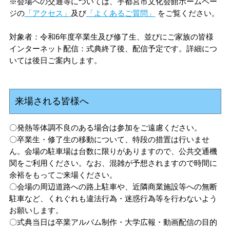
※会場への交通等については、宇都宮市文化会館ホームペー
入学料・授業料
国際学部
地域デザイン科学部
出前授業分野一覧
講演テーマ一覧
受験生の方
ジの
「アクセス」
及び
「よくあるご質問」
をご覧ください。
データサイエンス
センター
ヒストリカルゾーン
経済支援
共同教育学部
国際学部講演テーマ一覧
出前授業分野一覧
対象者：令和6年度卒業生及び修了生、並びにご家族の皆様
受験生ポータルサイト
インターネット配信：式典終了後、配信予定です。詳細につ
在学生の方
その他の施設案内
いては後日ご案内します。
奨学金制度
工学部
共同教育学部講演テーマ一覧
出前授業分野一覧
入試情報
TOP
行事・学習
留学生の方
取得可能な免許・資格
農学部
工学部講演テーマ一覧
出前授業分野一覧
来場される皆様へ
アドミッション・ポリシー
消費生活協同組合
宇都宮大学教務ポータル
学生生活便利帳
福利厚生・環境
農学部講演テーマ一覧
〇発熱等体調不良のある場合は参加をご遠慮ください。
オープンキャンパス
卒業生の方
〇卒業生・修了生の移動について、特段の措置は行いませ
授業案内（シラバス）
学生生活
ん。会場の駐車場は台数に限りがありますので、公共交通機
卒業（修了）者の進路状況
関をご利用ください。なお、混雑が予想されますので時間に
イベント情報
宇都宮大学70周年記念事業
余裕をもってご来場ください。
C-Learning
学生相談
キャリア教育・就職支援
保護者の方
〇会場の周辺道路への路上駐車や、近隣商業施設等への無断
科目等履修生・研究生の
募集案内
出前授業（高校生対象）
駐車など、くれぐれも違法行為・迷惑行為等を行わないよう
3C基金
uumail
各種学生向け講習会
健康管理
お願いします。
資料請求方法
〇式典当日は卒業アルバム制作・大学広報・動画配信の目的
地域・企業の方
大学見学