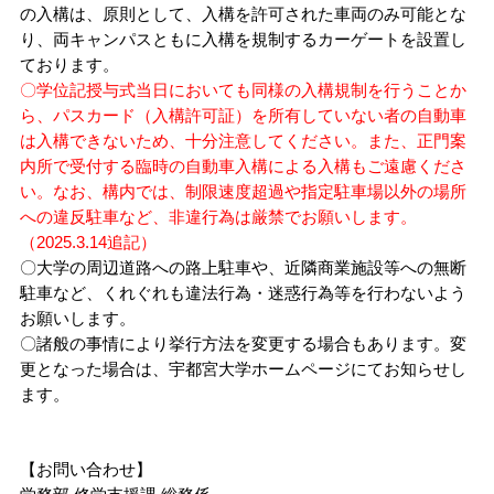
の入構は、原則として、入構を許可された車両のみ可能とな
入学ガイド
教員に関する情報
り、両キャンパスともに入構を規制するカーゲートを設置し
福利厚生施設
ております。
〇学位記授与式当日においても同様の入構規制を行うことか
キャリアセンター（求人申込・就職情報）
ら、パスカード（入構許可証）を所有していない者の自動車
学生表彰
は入構できないため、十分注意してください。また、正門案
履修証明プログラム
内所で受付する臨時の自動車入構による入構もご遠慮くださ
ボランティア活動
い。なお、構内では、制限速度超過や指定駐車場以外の場所
への違反駐車など、非違行為は厳禁でお願いします。
大学施設の利用
（2025.3.14追記）
学費免除・奨学金制度
〇大学の周辺道路への路上駐車や、近隣商業施設等への無断
大学の施設の利用について
駐車など、くれぐれも違法行為・迷惑行為等を行わないよう
本学ウェブサイトへの広告掲載について
お願いします。
〇諸般の事情により挙行方法を変更する場合もあります。変
その他の施設案内
更となった場合は、宇都宮大学ホームページにてお知らせし
ます。
【お問い合わせ】