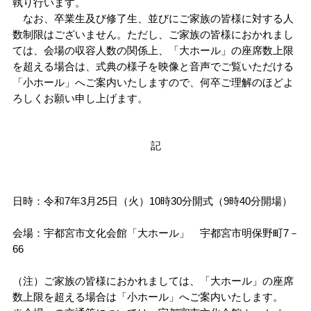
執り行います。
アドミッションセンター
研究推進機構
なお、卒業生及び修了生、並びにご家族の皆様に対する人
ファクトブック
研究者情報検索
大学との共同研究
TOP
（各種データ）
基金・ファンド
TOP
大学との連携
数制限はございません。ただし、ご家族の皆様におかれまし
共同教育学部
情報公開
資料請求
ては、会場の収容人数の関係上、「大ホール」の座席数上限
情報通信基盤センター
TOP
大学教育推進機構
組織・役員
研究費
研究者情報検索
海外留学
TOP
キャンパスマップ
を超える場合は、式典の様子を映像と音声でご覧いただける
アドミッション・ポリシー
大学施設の利用
工学部
「小ホール」へご案内いたしますので、何卒ご理解のほどよ
留学生・国際交流センター
バイオサイエンス
TOP
教育研究センター
地域創生推進機構
イベントカレンダー
ろしくお願い申し上げます。
目標と計画
FDについて
知的財産活動について
海外渡航について
3C基金
アクセスマップ
入試情報
キャンパスマップ
一般向け講座・セミナー
農学部
キャリアセンター
オプティクス
基盤教育センター
TOP
教育研究センター
地域デザイン科学部
附属施設
入試情報
宇都宮大学の歴史
宇都宮大学発ベンチャー
留学生へのサポート
峰ヶ丘地域貢献ファンド
記
オープンキャンパス
大学の施設の利用について
進学説明会・出前授業（高校生対象）
大学院
保健管理センター
ロボティクス
教職センター
社会共創促進センター
地域デザイン科学部附属
・工農技術研究所
地域デザインセンター
国際学部附属施設
インターネット出願
（学部）
宇都宮大学歌
留学生・国際交流センター
イベント情報
その他の施設案内
TOP
教員への講演依頼
日時：令和7年3月25日（火）10時30分開式（9時40分開場）
DE&I推進センター
機器分析センター
宇大アカデミー
国際学部附属
多文化公共圏センター
生涯学習研究開発室
共同教育学部附属施設
広報・刊行物
国際交流協定締結校
インターネット出願
（大学院）
会場：宇都宮市文化会館「大ホール」 宇都宮市明保野町7－
大学見学
データサイエンス経営学部
TOP
出前授業分野一覧
教員に関する情報
66
イノベーション
共同教育学部附属学校園
支援センター
工学部附属施設
採用情報
Web入学手続
留学
地域デザイン科学部
データサイエンス経営学部
出前授業分野一覧
講演テーマ一覧
公開講座
（注）ご家族の皆様におかれましては、「大ホール」の座席
数上限を超える場合は「小ホール」へご案内いたします。
未来農学共創センター
工学部附属ものづくり
創成工学センター
附属図書館