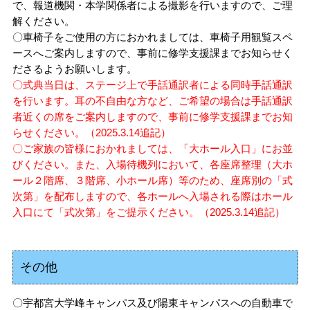
で、報道機関・本学関係者による撮影を行いますので、ご理
宇都宮大学校歌
欠席・公欠について
障がいのある学生への学修支援体制
衛生・危機管理
その他
解ください。
履修証明プログラム
〇車椅子をご使用の方におかれましては、車椅子用観覧スペ
資料請求方法
受験生ポータル
留学生
大学にご支援を
社会共創（地域連携・産学連携）
各学部同窓会
ースへご案内しますので、事前に修学支援課までお知らせく
宇大ラーニングサポーター
保健管理センター
大学へ提出する諸手続きについて
サイト
サイト
お考えの方
ださるようお願いします。
インターネット出願
UUカレッジ
ENGLISH
〇式典当日は、ステージ上で手話通訳者による同時手話通訳
交通アクセス
国際学部同窓会
各種書類申請・書類ダウンロード
海外留学・国際交流
AEDについて
卒業後の各種証明書等請求方法
を行います。耳の不自由な方など、ご希望の場合は手話通訳
者近くの席をご案内しますので、事前に修学支援課までお知
入学料・授業料
公開講座
お問い合わせ
共同教育学部同窓会
卒業生の各種証明書の取得方法について
らせください。（2025.3.14追記）
チューターについて
受動喫煙対策
宇都宮大学消費生活協同組合
〇ご家族の皆様におかれましては、「大ホール入口」にお並
学費免除・奨学金制度
教員への講演依頼（一般対象）
びください。また、入場待機列において、各座席整理（大ホ
陽東会（工学部、地域デザイン科学部）
課外活動
ール２階席、３階席、小ホール席）等のため、座席別の「式
次第」を配布しますので、各ホールへ入場される際はホール
学生寮
本学職員への兼業依頼について
入口にて「式次第」をご提示ください。（2025.3.14追記）
農学部峰ヶ丘同窓会
学割・通学定期乗車券
取得可能な免許・資格
入札関連情報
学生生活における事故の補償（学研災）
その他
科目等履修生・研究生の募集案内
職員募集のご案内
学生寮
〇宇都宮大学峰キャンパス及び陽東キャンパスへの自動車で