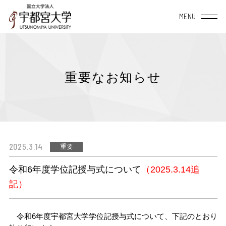
宇都宮大学について
重要なお知らせ
大学概要
学部・大学院
TOP
教育・研究
TOP
附属施設・組織
2025.3.14
重要
学長室から
教育システム
地域社会連携
データサイエンス
経営学部
令和6年度学位記授与式について
（2025.3.14追
TOP
宇都宮大学の理念と
授業案内（シラバス）
地域創生推進機構
方針・教育目標について
産学連携
宇都宮大学を活用
記）
地域デザイン科学部
学内共同施設
宇大スピリット
教員一覧
自治体等との協定締結一覧
TOP
国際交流
令和6年度宇都宮大学学位記授与式について、下記のとおり
入学・留学・学びなおし
国際学部
研究者総覧